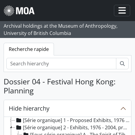
Skip to main content
Togg
Archival holdings at the Museum of Anthropology,
University of British Columbia
Recherche rapide
Rech
Dossier 04 - Festival Hong Kong:
Planning
Hide hierarchy
[Fonds] 21 - Elizabeth Johnson fonds, 1980 - 2006
[Série organique] 1 - Proposed Exhibits, 1976 - 2009, predominant 1980 - 2004
[Série organique] 2 - Exhibits, 1976 - 2004, predominant 1990 - 1999
[Sous-série organique] A - The Spirit of Tibet, 1997