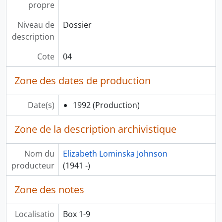
[Sous-série organique] M - The Unity Quilt, [199-] - 1999
propre
[Sous-série organique] N - Chinese Peasant Textiles Art: Kwantung and Szechuan Provinces, 1976 - 1977
Niveau de
Dossier
[Sous-série organique] O - Gallery 3, 1994
description
[Sous-série organique] P - Nunavutmiutanik Elisasiniq, 1999
[Sous-série organique] Q - Repatriation Panels, 1987 - 2002
Cote
04
[Sous-série organique] R - Wearing Politics, 2004
[Sous-série organique] S - What is Canadian cultural property?, 1996
Zone des dates de production
[Sous-série organique] T - My Ancestors are still Dancing, 1998 - [200-]
[Sous-série organique] U - Gathering Strength exhibit: Musqueam Weavers, 2004
Date(s)
1992
(Production)
[Série organique] 3 - Collections, 1978 - 2004
[Série organique] 4 - Special projects and events, 1976 - 2008, 2012, predominant 1986 - 2006
Zone de la description archivistique
[Série organique] 5 - Correspondence, 1995 - 2001
[Série organique] 6 - Museum education, 1985 - 1997
Nom du
Elizabeth Lominska Johnson
[Série organique] 7 - Administrative files, 1978 - 2004
producteur
(1941 -)
[Série organique] 8 - Academic materials, 1982 - 2006
Zone des notes
Localisatio
Box 1-9