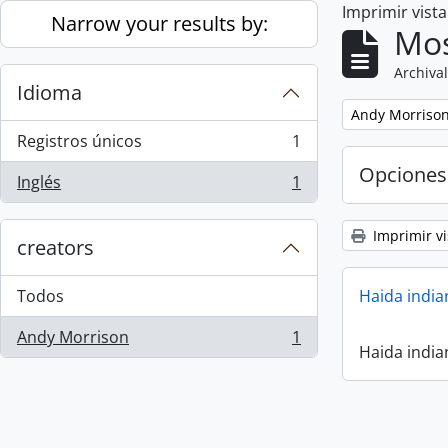
Imprimir vist
Skip to main content
Narrow your results by:
Mos
Archival
Idioma
Remove filter:
Andy Morriso
Registros únicos
1
, 1 resultados
Opciones
Inglés
1
, 1 resultados
Imprimir vi
creators
Todos
Haida india
Andy Morrison
1
, 1 resultados
Haida india