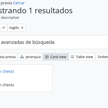
a previa
Cerrar
trando 1 resultados
 description
Remove filter:
n
Inglés
 avanzadas de búsqueda
sta previa
Jerarquía
Card view
Table view
Orden
n chests
n chests