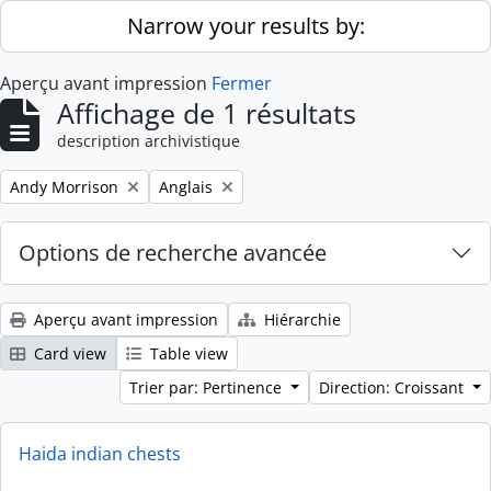
Skip to main content
Narrow your results by:
Aperçu avant impression
Fermer
Affichage de 1 résultats
description archivistique
Remove filter:
Remove filter:
Andy Morrison
Anglais
Options de recherche avancée
Aperçu avant impression
Hiérarchie
Card view
Table view
Trier par: Pertinence
Direction: Croissant
Haida indian chests