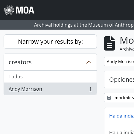
Skip to main content
Archival holdings at the Museum of Anthropo
Mo
Narrow your results by:
Archiva
creators
Remove filter:
Andy Morris
Todos
Opcione
Andy Morrison
1
, 1 resultados
Imprimir v
Haida indi
Haida indi