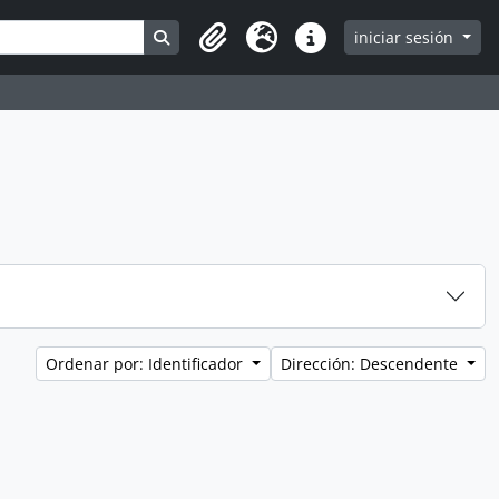
Search in browse page
iniciar sesión
Clipboard
Idioma
Enlaces rápidos
Ordenar por: Identificador
Dirección: Descendente