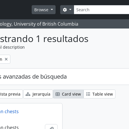
Búsqueda
Search options
Browse
logy, University of British Columbia
strando 1 resultados
l description
on
s avanzadas de búsqueda
ista previa
Jerarquía
Card view
Table view
an chests
an chests