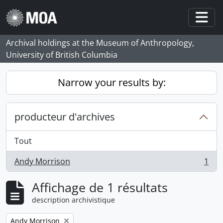
Skip to main content
Togg
Archival holdings at the Museum of Anthropology,
University of British Columbia
Narrow your results by:
producteur d'archives
Tout
Andy Morrison
1
, 1 résultats
Affichage de 1 résultats
description archivistique
Remove filter:
Andy Morrison