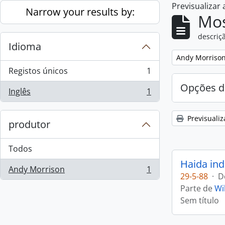
Previsualizar
Skip to main content
Narrow your results by:
Mos
descriçã
Idioma
Remove filter:
Andy Morriso
Registos únicos
1
, 1 resultados
Opções d
Inglês
1
, 1 resultados
Previsualiz
produtor
Todos
Haida ind
Andy Morrison
1
, 1 resultados
29-5-88
·
D
Parte de
Wi
Sem título