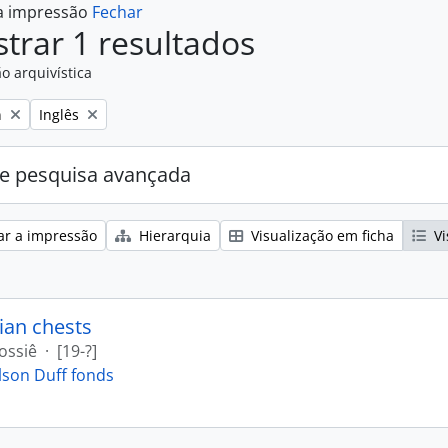
 a impressão
Fechar
trar 1 resultados
o arquivística
Remove filter:
n
Inglês
e pesquisa avançada
ar a impressão
Hierarquia
Visualização em ficha
Vi
ian chests
ossiê
·
[19-?]
lson Duff fonds