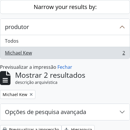
Skip to main content
Narrow your results by:
produtor
Todos
Michael Kew
2
, 2 resultados
Previsualizar a impressão
Fechar
Mostrar 2 resultados
descrição arquivística
Remove filter:
Michael Kew
Opções de pesquisa avançada
Previsualizar a impressão
Hierarquia