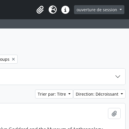
ouverture de session
Clipboard
Langue
Liens rapides
er:
roups
Trier par: Titre
Direction: Décroissant
Ajout