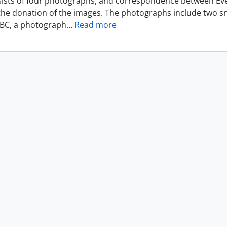
ists of four photographs, and correspondence between E
the donation of the images. The photographs include two s
 BC, a photograph
…
Read more