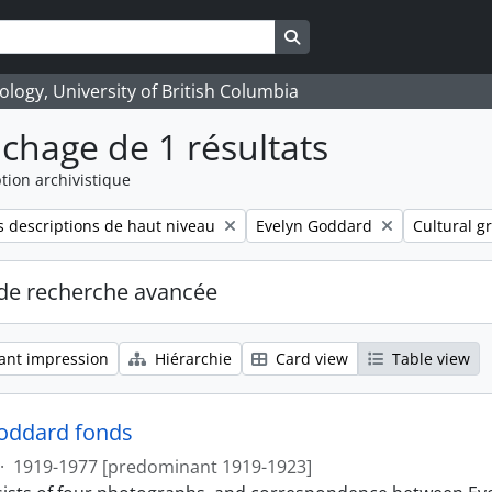
Search in browse page
logy, University of British Columbia
ichage de 1 résultats
tion archivistique
Remove filter:
Remove filt
 descriptions de haut niveau
Evelyn Goddard
Cultural g
de recherche avancée
ant impression
Hiérarchie
Card view
Table view
oddard fonds
·
1919-1977 [predominant 1919-1923]