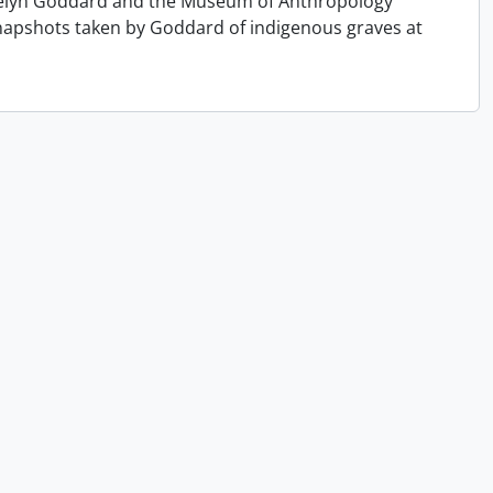
velyn Goddard and the Museum of Anthropology
napshots taken by Goddard of indigenous graves at