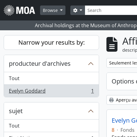
Skip to main content
Rechercher
Search options
Browse
Archival holdings at the Museum of Anthropo
Aff
Narrow your results by:
descrip
producteur d'archives
Remove filter:
Seulement les
Tout
Options 
Evelyn Goddard
1
, 1 résultats
Aperçu av
sujet
Evelyn G
Tout
8
·
Fonds