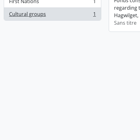
Fonds cons
First Nations
1
, 1 résultats
regarding 
Cultural groups
1
Hagwilget,
, 1 résultats
Sans titre