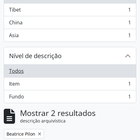
Tibet
1
, 1 resultados
China
1
, 1 resultados
Asia
1
, 1 resultados
Nível de descrição
Todos
Item
1
, 1 resultados
Fundo
1
, 1 resultados
Mostrar 2 resultados
descrição arquivística
Remove filter:
Beatrice Pilon