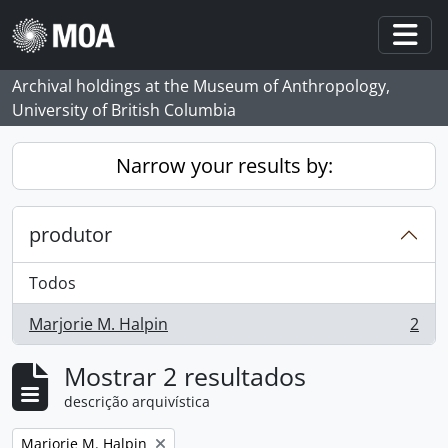
Skip to main content
Togg
Archival holdings at the Museum of Anthropology,
University of British Columbia
Narrow your results by:
produtor
Todos
Marjorie M. Halpin
2
, 2 resultados
Mostrar 2 resultados
descrição arquivística
Remove filter:
Marjorie M. Halpin