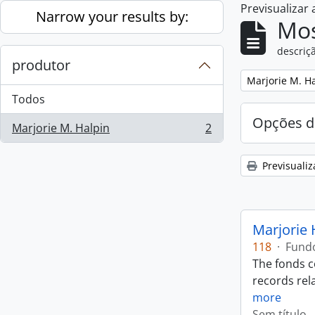
Previsualizar
Skip to main content
Narrow your results by:
Mos
descriçã
produtor
Remove filter:
Marjorie M. H
Todos
Opções d
Marjorie M. Halpin
2
, 2 resultados
Previsualiz
Marjorie 
118
·
Fund
The fonds c
records rela
more
Sem título