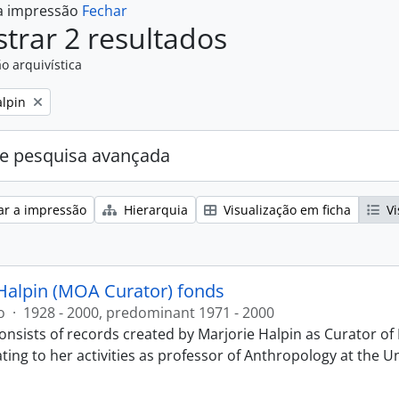
 a impressão
Fechar
trar 2 resultados
o arquivística
alpin
e pesquisa avançada
ar a impressão
Hierarquia
Visualização em ficha
Vi
Halpin (MOA Curator) fonds
o
·
1928 - 2000, predominant 1971 - 2000
onsists of records created by Marjorie Halpin as Curator 
ting to her activities as professor of Anthropology at the U