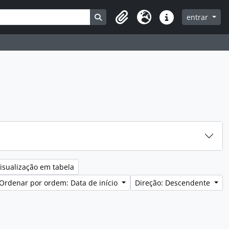
Search in browse page
entrar
Clipboard
Idioma
Ligações rápidas
isualização em tabela
Ordenar por ordem: Data de início
Direção: Descendente