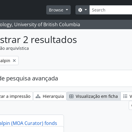
Pesquisar
Search options
Browse
logy, University of British Columbia
trar 2 resultados
ão arquivística
alpin
e pesquisa avançada
zar a impressão
Hierarquia
Visualização em ficha
V
alpin (MOA Curator) fonds