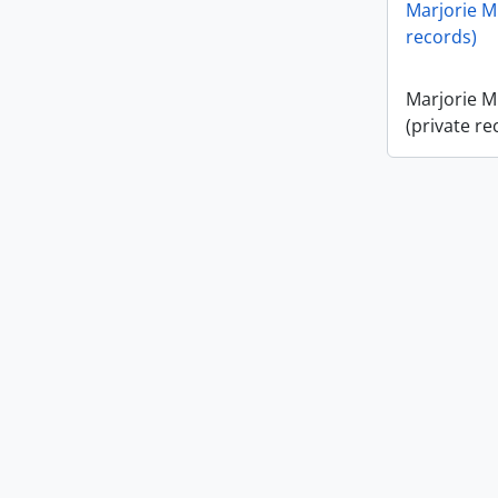
Marjorie M.
Marjorie H
records)
fonds
Marjorie M
(private re