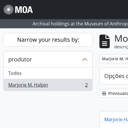
Skip to main content
Archival holdings at the Museum of Anthropo
Mos
Narrow your results by:
descriç
produtor
Remove filter:
Marjorie M. H
Todos
Opções d
Marjorie M. Halpin
2
, 2 resultados
Previsuali
Marjorie H