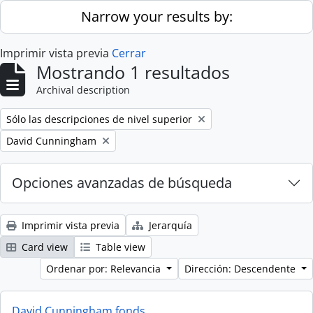
Skip to main content
Narrow your results by:
Imprimir vista previa
Cerrar
Mostrando 1 resultados
Archival description
Remove filter:
Sólo las descripciones de nivel superior
Remove filter:
David Cunningham
Opciones avanzadas de búsqueda
Imprimir vista previa
Jerarquía
Card view
Table view
Ordenar por: Relevancia
Dirección: Descendente
David Cunningham fonds