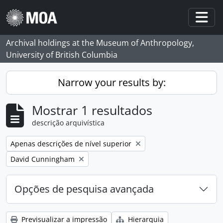
Skip to main content
Togg
Archival holdings at the Museum of Anthropology,
University of British Columbia
Narrow your results by:
Mostrar 1 resultados
descrição arquivística
Remove filter:
Apenas descrições de nível superior
Remove filter:
David Cunningham
Opções de pesquisa avançada
Previsualizar a impressão
Hierarquia