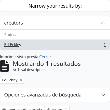
Skip to main content
Narrow your results by:
creators
Todos
Ed Eckley
1
, 1 resultados
Imprimir vista previa
Cerrar
Mostrando 1 resultados
Archival description
Remove filter:
Ed Eckley
Opciones avanzadas de búsqueda
Imprimir vista previa
Jerarquía