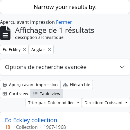
Skip to main content
Narrow your results by:
Aperçu avant impression
Fermer
Affichage de 1 résultats
description archivistique
Remove filter:
Remove filter:
Ed Eckley
Anglais
Options de recherche avancée
Aperçu avant impression
Hiérarchie
Card view
Table view
Trier par: Date modifiée
Direction: Croissant
Ed Eckley collection
18
·
Collection
·
1967-1968