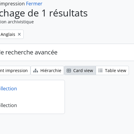
 impression
Fermer
ichage de 1 résultats
ion archivistique
Remove filter:
Anglais
de recherche avancée
nt impression
Hiérarchie
Card view
Table view
llection
llection