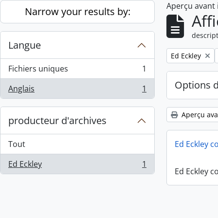
Aperçu avant
Skip to main content
Narrow your results by:
Aff
descript
Langue
Remove filter:
Ed Eckley
Fichiers uniques
1
, 1 résultats
Options 
Anglais
1
, 1 résultats
Aperçu ava
producteur d'archives
Tout
Ed Eckley co
Ed Eckley
1
, 1 résultats
Ed Eckley co