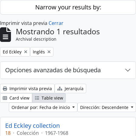
Skip to main content
Narrow your results by:
Imprimir vista previa
Cerrar
Mostrando 1 resultados
Archival description
Remove filter:
Remove filter:
Ed Eckley
Inglés
Opciones avanzadas de búsqueda
Imprimir vista previa
Jerarquía
Card view
Table view
Ordenar por: Fecha de inicio
Dirección: Descendente
Ed Eckley collection
18
·
Colección
·
1967-1968