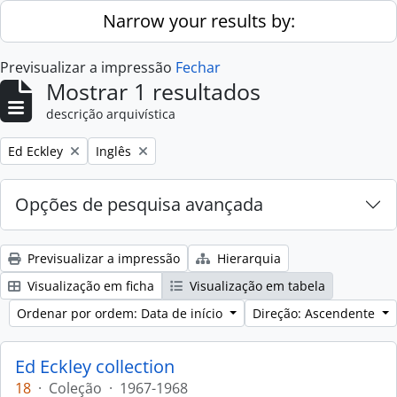
Skip to main content
Narrow your results by:
Previsualizar a impressão
Fechar
Mostrar 1 resultados
descrição arquivística
Remove filter:
Remove filter:
Ed Eckley
Inglês
Opções de pesquisa avançada
Previsualizar a impressão
Hierarquia
Visualização em ficha
Visualização em tabela
Ordenar por ordem: Data de início
Direção: Ascendente
Ed Eckley collection
18
·
Coleção
·
1967-1968