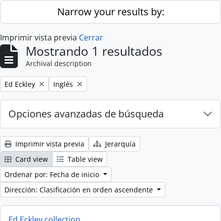
Skip to main content
Narrow your results by:
Imprimir vista previa
Cerrar
Mostrando 1 resultados
Archival description
Remove filter:
Remove filter:
Ed Eckley
Inglés
Opciones avanzadas de búsqueda
Imprimir vista previa
Jerarquía
Card view
Table view
Ordenar por: Fecha de inicio
Dirección: Clasificación en orden ascendente
Ed Eckley collection