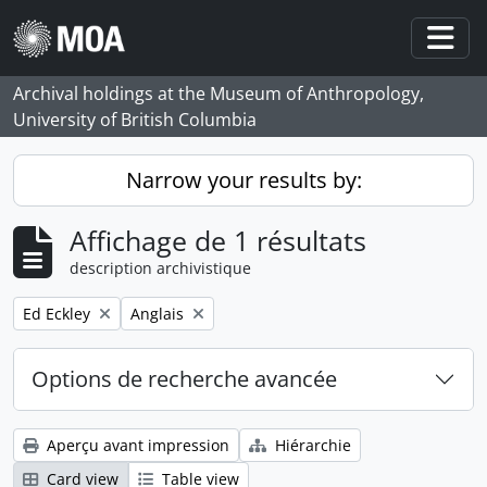
Skip to main content
Togg
Archival holdings at the Museum of Anthropology,
University of British Columbia
Narrow your results by:
Affichage de 1 résultats
description archivistique
Remove filter:
Remove filter:
Ed Eckley
Anglais
Options de recherche avancée
Aperçu avant impression
Hiérarchie
Card view
Table view