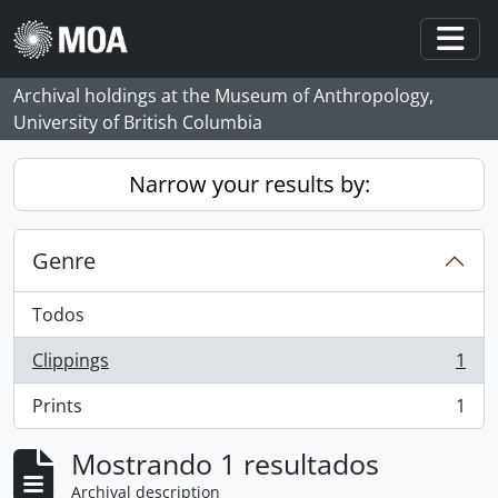
Skip to main content
Togg
Archival holdings at the Museum of Anthropology,
University of British Columbia
Narrow your results by:
Genre
Todos
Clippings
1
, 1 resultados
Prints
1
, 1 resultados
Mostrando 1 resultados
Archival description