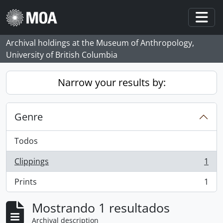
Skip to main content
Togg
Archival holdings at the Museum of Anthropology,
University of British Columbia
Narrow your results by:
Genre
Todos
Clippings
1
, 1 resultados
Prints
1
, 1 resultados
Mostrando 1 resultados
Archival description