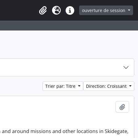
ouverture de session
Clipboard
Langue
Liens rapides
Trier par: Titre
Direction: Croissant
Ajout
n and around missions and other locations in Skidegate,