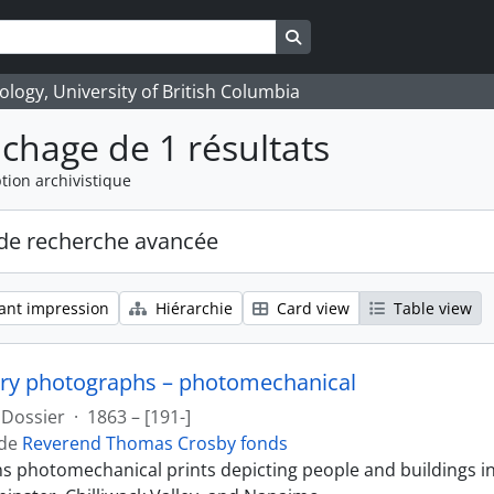
Search in browse page
logy, University of British Columbia
ichage de 1 résultats
tion archivistique
de recherche avancée
ant impression
Hiérarchie
Card view
Table view
ry photographs – photomechanical
Dossier
·
1863 – [191-]
 de
Reverend Thomas Crosby fonds
ins photomechanical prints depicting people and buildings i