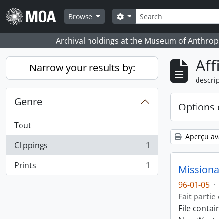
Skip to main content
Rechercher
Search options
Browse
Archival holdings at the Museum of Anthropo
Aff
Narrow your results by:
descrip
Genre
Options 
Tout
Aperçu av
Clippings
1
, 1 résultats
Prints
1
Missiona
, 1 résultats
96-01-05
·
Fait partie
File conta