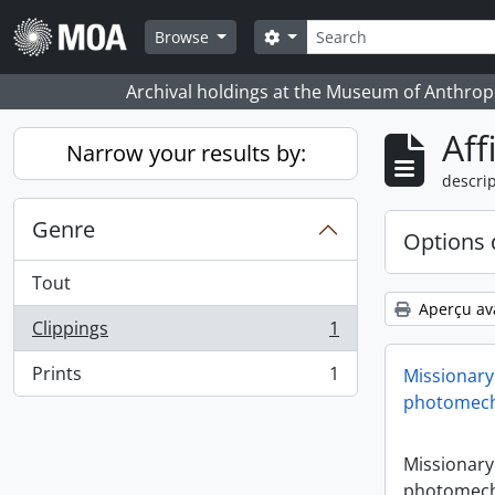
Skip to main content
Rechercher
Search options
Browse
Archival holdings at the Museum of Anthropo
Aff
Narrow your results by:
descrip
Genre
Options 
Tout
Aperçu av
Clippings
1
, 1 résultats
Prints
1
Missionary
, 1 résultats
photomech
Missionary
photomech