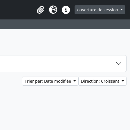
ouverture de session
Clipboard
Langue
Liens rapides
Trier par: Date modifiée
Direction: Croissant