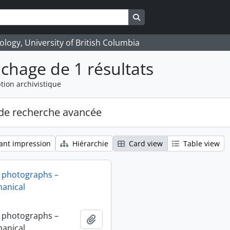
Search in browse page
logy, University of British Columbia
ichage de 1 résultats
tion archivistique
de recherche avancée
ant impression
Hiérarchie
Card view
Table view
 photographs –
anical
 photographs –
Ajouter au presse-papier
anical