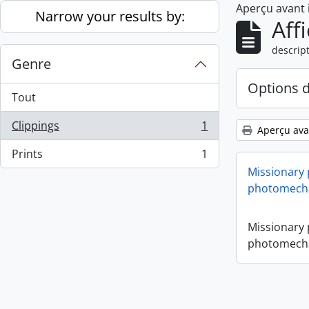
Aperçu avant
Skip to main content
Narrow your results by:
Aff
descript
Genre
Options 
Tout
Clippings
1
Aperçu ava
, 1 résultats
Prints
1
, 1 résultats
Missionary
photomecha
Missionary
photomecha