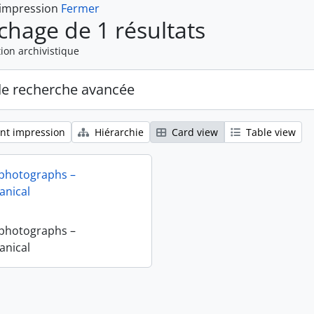
 impression
Fermer
ichage de 1 résultats
ion archivistique
de recherche avancée
nt impression
Hiérarchie
Card view
Table view
 photographs –
nical
 photographs –
nical