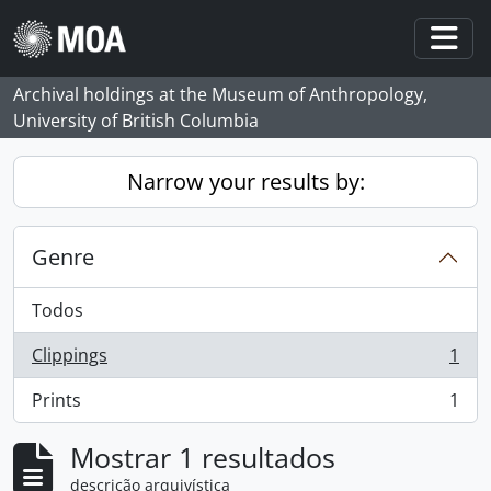
Skip to main content
Togg
Archival holdings at the Museum of Anthropology,
University of British Columbia
Narrow your results by:
Genre
Todos
Clippings
1
, 1 resultados
Prints
1
, 1 resultados
Mostrar 1 resultados
descrição arquivística