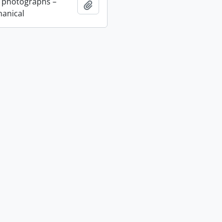
 photographs –
Adicionar à área de transferência
anical