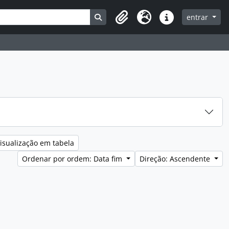
Search in browse page
entrar
Clipboard
Idioma
Ligações rápidas
isualização em tabela
Ordenar por ordem: Data fim
Direção: Ascendente