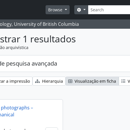
Pesquisar
Search options
Browse
logy, University of British Columbia
trar 1 resultados
ão arquivística
e pesquisa avançada
zar a impressão
Hierarquia
Visualização em ficha
V
 photographs –
anical