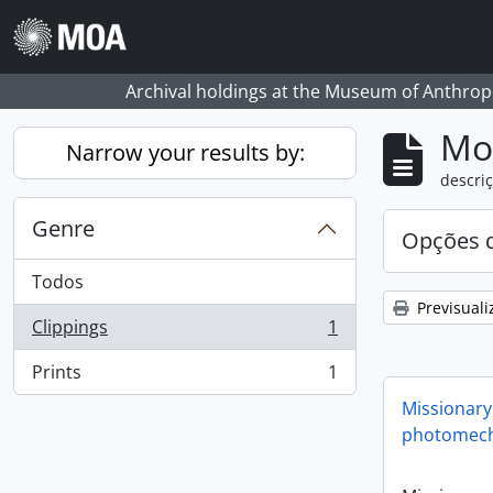
Skip to main content
Archival holdings at the Museum of Anthropo
Mos
Narrow your results by:
descriç
Genre
Opções d
Todos
Previsuali
Clippings
1
, 1 resultados
Prints
1
, 1 resultados
Missionary
photomech