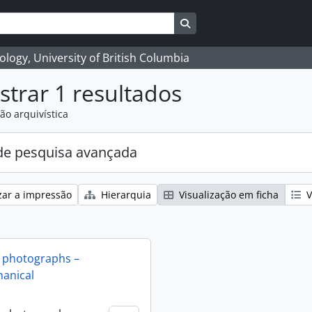
Search in browse page
logy, University of British Columbia
trar 1 resultados
ão arquivística
e pesquisa avançada
zar a impressão
Hierarquia
Visualização em ficha
V
 photographs –
anical