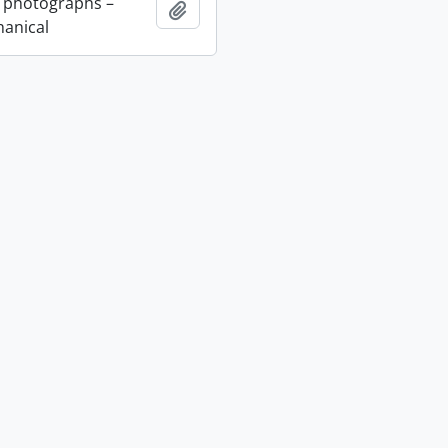
 photographs –
Adicionar à área de transferência
anical