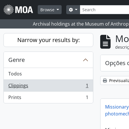
Skip to main content
Pesquisar
Search options
Browse
Archival holdings at the Museum of Anthropo
Mos
Narrow your results by:
descriç
Genre
Opções d
Todos
Previsuali
Clippings
1
, 1 resultados
Prints
1
, 1 resultados
Missionary
photomech