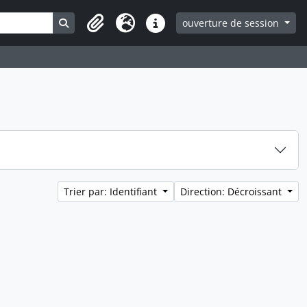
Search in browse page
ouverture de session
Clipboard
Langue
Liens rapides
Trier par: Identifiant
Direction: Décroissant