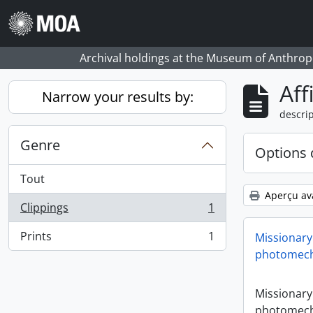
Skip to main content
Archival holdings at the Museum of Anthropo
Aff
Narrow your results by:
descrip
Genre
Options 
Tout
Aperçu av
Clippings
1
, 1 résultats
Prints
1
Missionary
, 1 résultats
photomech
Missionary
photomech