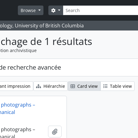
Rechercher
Search options
Browse
logy, University of British Columbia
ichage de 1 résultats
tion archivistique
de recherche avancée
ant impression
Hiérarchie
Card view
Table view
 photographs –
anical
 photographs –
Ajouter au presse-papier
anical