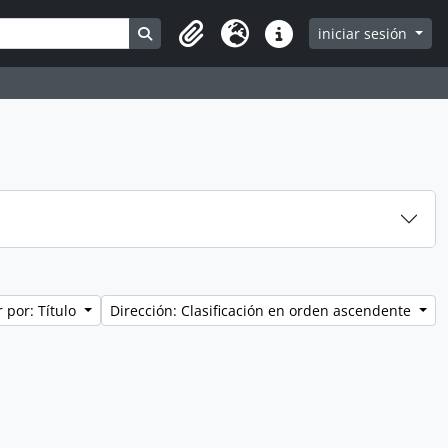
Search in browse page
iniciar sesión
Clipboard
Idioma
Enlaces rápidos
 por: Título
Dirección: Clasificación en orden ascendente