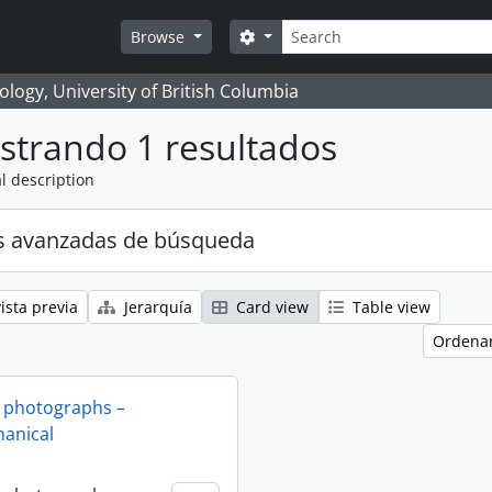
Búsqueda
Search options
Browse
logy, University of British Columbia
strando 1 resultados
l description
s avanzadas de búsqueda
ista previa
Jerarquía
Card view
Table view
Ordenar
 photographs –
anical