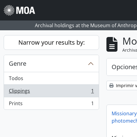
Skip to main content
Archival holdings at the Museum of Anthropo
Mo
Narrow your results by:
Archiva
Genre
Opcione
Todos
Imprimir v
Clippings
1
, 1 resultados
Prints
1
, 1 resultados
Missionary
photomech