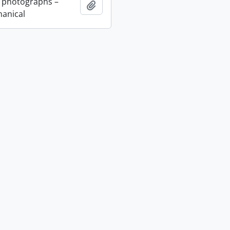
 photographs –
Añadir al portapapeles
anical