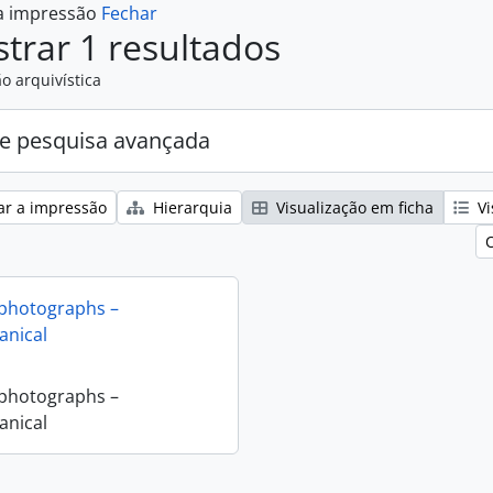
 a impressão
Fechar
trar 1 resultados
o arquivística
e pesquisa avançada
ar a impressão
Hierarquia
Visualização em ficha
Vi
 photographs –
nical
 photographs –
nical