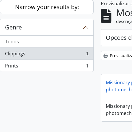
Previsualizar
Skip to main content
Narrow your results by:
Mos
descriçã
Genre
Opções d
Todos
Clippings
1
Previsualiz
, 1 resultados
Prints
1
, 1 resultados
Missionary
photomecha
Missionary
photomecha