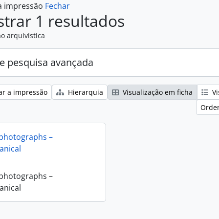
 a impressão
Fechar
trar 1 resultados
o arquivística
e pesquisa avançada
ar a impressão
Hierarquia
Visualização em ficha
Vi
Orden
 photographs –
nical
 photographs –
nical