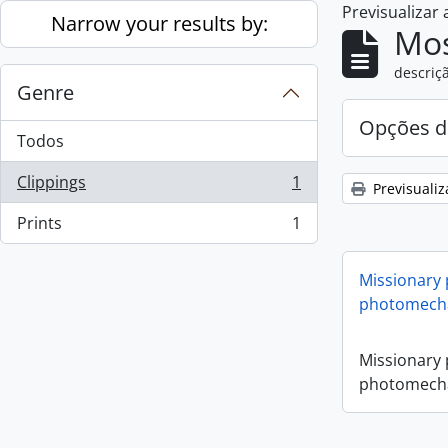
Previsualizar
Skip to main content
Narrow your results by:
Mos
descriçã
Genre
Opções d
Todos
Clippings
1
Previsualiz
, 1 resultados
Prints
1
, 1 resultados
Missionary
photomecha
Missionary
photomecha