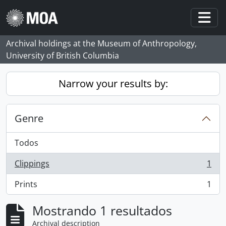
Skip to main content
Togg
Archival holdings at the Museum of Anthropology,
University of British Columbia
Narrow your results by:
Genre
Todos
Clippings
1
, 1 resultados
Prints
1
, 1 resultados
Mostrando 1 resultados
Archival description