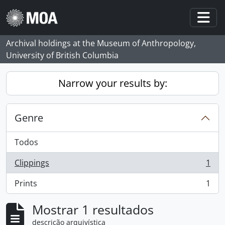
Skip to main content
Togg
Archival holdings at the Museum of Anthropology,
University of British Columbia
Narrow your results by:
Genre
Todos
Clippings
1
, 1 resultados
Prints
1
, 1 resultados
Mostrar 1 resultados
descrição arquivística