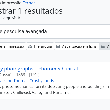
 a impressão
Fechar
trar 1 resultados
o arquivística
e pesquisa avançada
ar a impressão
Hierarquia
Visualização em ficha
Vi
ry photographs – photomechanical
Dossiê
·
1863 – [191-]
verend Thomas Crosby fonds
ns photomechanical prints depicting people and buildings in
ster, Chilliwack Valley, and Nanaimo.