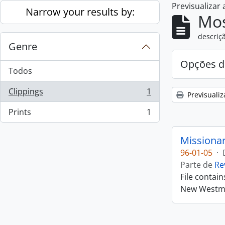
Previsualizar
Skip to main content
Narrow your results by:
Mos
descriçã
Genre
Opções d
Todos
Clippings
1
Previsualiz
, 1 resultados
Prints
1
, 1 resultados
Missiona
96-01-05
·
Parte de
Re
File contai
New Westmin