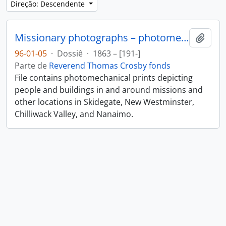
Direção: Descendente
Missionary photographs – photomechanical
Adici
96-01-05
·
Dossiê
·
1863 – [191-]
Parte de
Reverend Thomas Crosby fonds
File contains photomechanical prints depicting
people and buildings in and around missions and
other locations in Skidegate, New Westminster,
Chilliwack Valley, and Nanaimo.