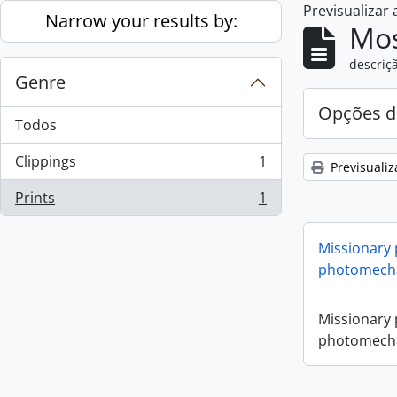
Previsualizar
Skip to main content
Narrow your results by:
Mos
descriçã
Genre
Opções d
Todos
Clippings
1
Previsualiz
, 1 resultados
Prints
1
, 1 resultados
Missionary
photomecha
Missionary
photomecha