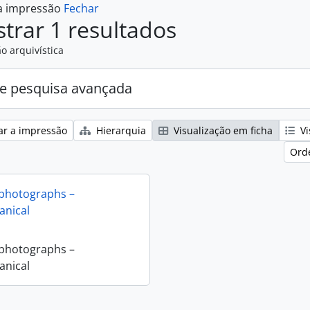
 a impressão
Fechar
trar 1 resultados
o arquivística
e pesquisa avançada
ar a impressão
Hierarquia
Visualização em ficha
Vi
Ord
 photographs –
nical
 photographs –
nical