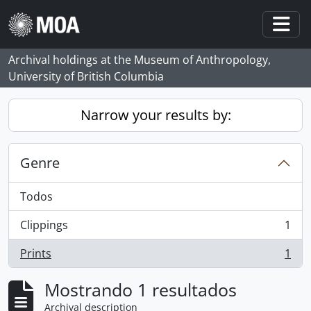
Skip to main content
Togg
Archival holdings at the Museum of Anthropology,
University of British Columbia
Narrow your results by:
Genre
Todos
Clippings
1
, 1 resultados
Prints
1
, 1 resultados
Mostrando 1 resultados
Archival description