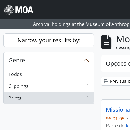
Skip to main content
Archival holdings at the Museum of Anthropo
Mos
Narrow your results by:
descriç
Genre
Opções d
Todos
Previsuali
Clippings
1
, 1 resultados
Prints
1
, 1 resultados
Missiona
96-01-05
·
Parte de
R