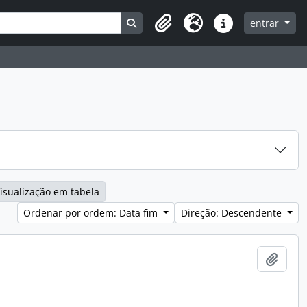
Search in browse page
entrar
Clipboard
Idioma
Ligações rápidas
isualização em tabela
Ordenar por ordem: Data fim
Direção: Descendente
Adici