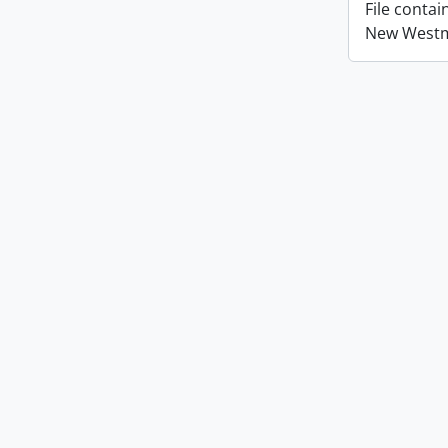
File conta
New Westmi