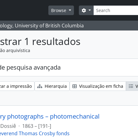
Pesquisar
Search options
Browse
logy, University of British Columbia
trar 1 resultados
ão arquivística
e pesquisa avançada
zar a impressão
Hierarquia
Visualização em ficha
V
ry photographs – photomechanical
Dossiê
·
1863 – [191-]
everend Thomas Crosby fonds