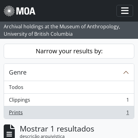
Skip to main content
Togg
Archival holdings at the Museum of Anthropology,
University of British Columbia
Narrow your results by:
Genre
Todos
Clippings
1
, 1 resultados
Prints
1
, 1 resultados
Mostrar 1 resultados
descrição arquivística