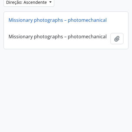
Direção: Ascendente
Missionary photographs – photomechanical
Missionary photographs – photomechanical
Adici