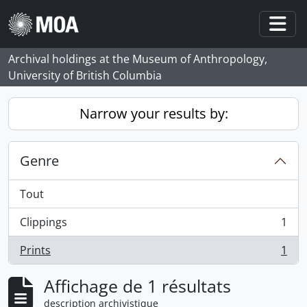
Skip to main content
Togg
Archival holdings at the Museum of Anthropology,
University of British Columbia
Narrow your results by:
Genre
Tout
Clippings
1
, 1 résultats
Prints
1
, 1 résultats
Affichage de 1 résultats
description archivistique