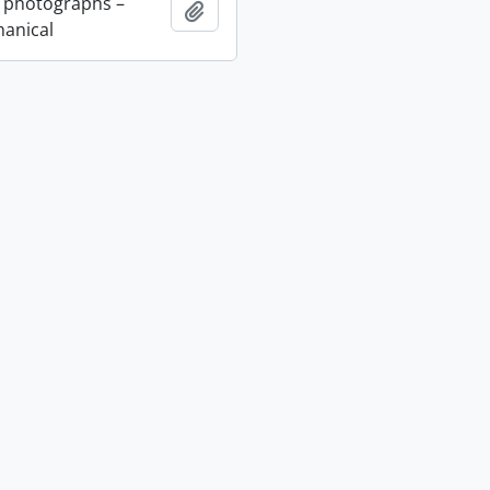
 photographs –
Adicionar à área de transferência
anical