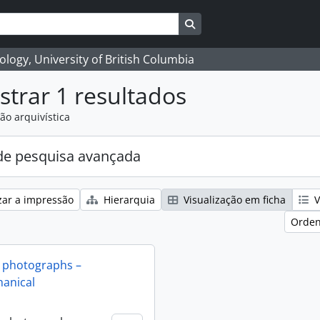
Search in browse page
logy, University of British Columbia
trar 1 resultados
ão arquivística
e pesquisa avançada
zar a impressão
Hierarquia
Visualização em ficha
V
Orden
 photographs –
anical