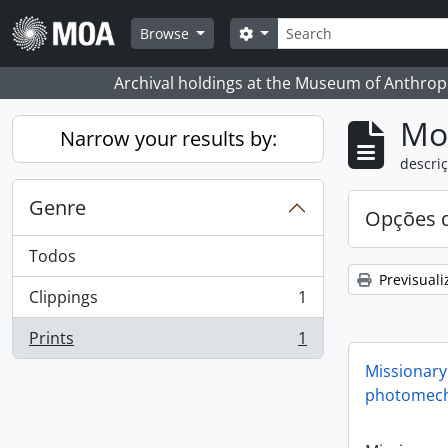
Skip to main content
Pesquisar
Search options
Browse
Archival holdings at the Museum of Anthropo
Mos
Narrow your results by:
descriç
Genre
Opções d
Todos
Previsuali
Clippings
1
, 1 resultados
Prints
1
, 1 resultados
Missionary
photomech