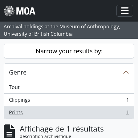
Skip to main content
Togg
Archival holdings at the Museum of Anthropology,
University of British Columbia
Narrow your results by:
Genre
Tout
Clippings
1
, 1 résultats
Prints
1
, 1 résultats
Affichage de 1 résultats
description archivistique