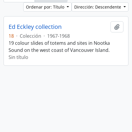
Ordenar por: Título
Dirección: Descendente
Ed Eckley collection
Añadi
18
·
Colección
·
1967-1968
19 colour slides of totems and sites in Nootka
Sound on the west coast of Vancouver Island.
Sin título