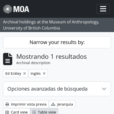
Skip to main content
Togg
Archival holdings at the Museum of Anthropology,
University of British Columbia
Narrow your results by:
Mostrando 1 resultados
Archival description
Remove filter:
Remove filter:
Ed Eckley
Inglés
Opciones avanzadas de búsqueda
Imprimir vista previa
Jerarquía
Card view
Table view