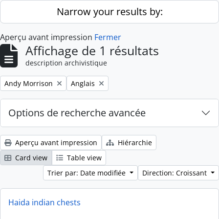
Skip to main content
Narrow your results by:
Aperçu avant impression
Fermer
Affichage de 1 résultats
description archivistique
Remove filter:
Remove filter:
Andy Morrison
Anglais
Options de recherche avancée
Aperçu avant impression
Hiérarchie
Card view
Table view
Trier par: Date modifiée
Direction: Croissant
Haida indian chests