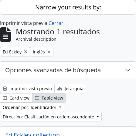
Skip to main content
Narrow your results by:
Imprimir vista previa
Cerrar
Mostrando 1 resultados
Archival description
Remove filter:
Remove filter:
Ed Eckley
Inglés
Opciones avanzadas de búsqueda
Imprimir vista previa
Jerarquía
Card view
Table view
Ordenar por: Identificador
Dirección: Clasificación en orden ascendente
Ed Eckley collection