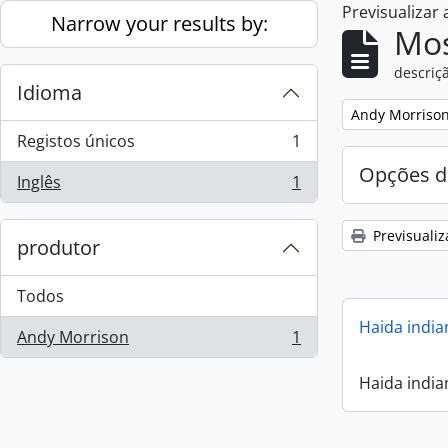
Previsualizar
Skip to main content
Narrow your results by:
Mos
descriçã
Idioma
Remove filter:
Andy Morriso
Registos únicos
1
, 1 resultados
Opções d
Inglês
1
, 1 resultados
Previsualiz
produtor
Todos
Haida india
Andy Morrison
1
, 1 resultados
Haida india