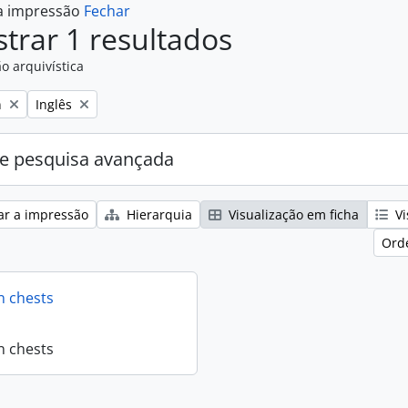
 a impressão
Fechar
trar 1 resultados
o arquivística
Remove filter:
n
Inglês
e pesquisa avançada
ar a impressão
Hierarquia
Visualização em ficha
Vi
Ord
n chests
n chests