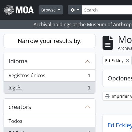
Skip to main content
Búsqueda
Search options
Browse
Archival holdings at the Museum of Anthropo
Mo
Narrow your results by:
Archiva
Idioma
Remove filter:
Ed Eckley
Registros únicos
1
Opcione
, 1 resultados
Inglés
1
, 1 resultados
Imprimir v
creators
Todos
Ed Eckley