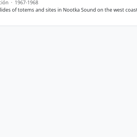
ción
·
1967-1968
slides of totems and sites in Nootka Sound on the west coas