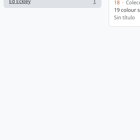
Ed Eckley
1
18
·
Colec
, 1 resultados
19 colour 
Sin título