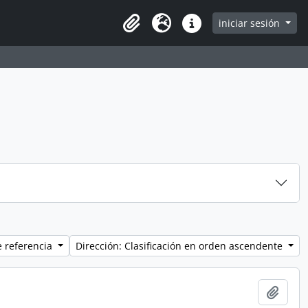
iniciar sesión
Clipboard
Idioma
Enlaces rápidos
e referencia
Dirección: Clasificación en orden ascendente
Añadi