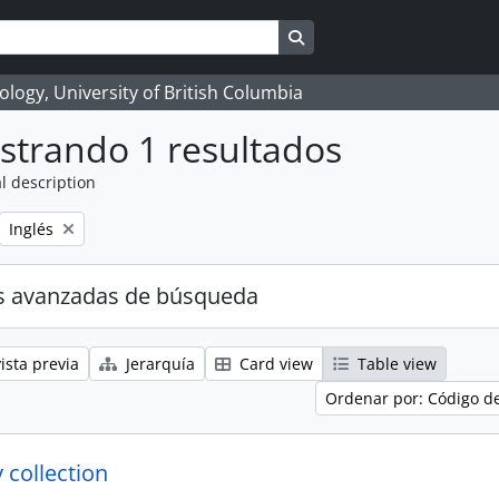
Search in browse page
logy, University of British Columbia
strando 1 resultados
l description
Remove filter:
Inglés
s avanzadas de búsqueda
ista previa
Jerarquía
Card view
Table view
Ordenar por: Código d
 collection